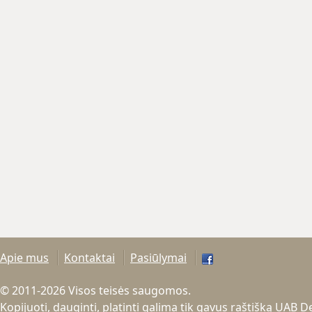
Apie mus
Kontaktai
Pasiūlymai
© 2011-2026 Visos teisės saugomos.
Kopijuoti, dauginti, platinti galima tik gavus raštišką UAB 