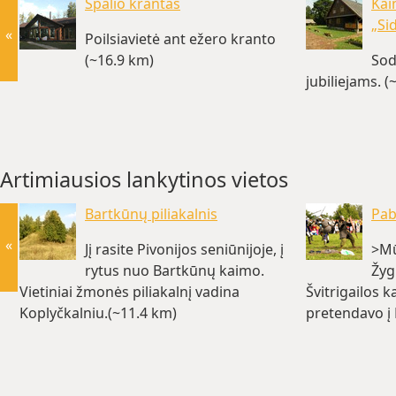
Spalio krantas
Kai
„Si
«
Poilsiavietė ant ežero kranto
(~16.9 km)
Sod
jubiliejams. (
Artimiausios lankytinos vietos
Bartkūnų piliakalnis
Pab
«
Jį rasite Pivonijos seniūnijoje, į
>Mū
rytus nuo Bartkūnų kaimo.
Žyg
Vietiniai žmonės piliakalnį vadina
Švitrigailos 
Koplyčkalniu.(~11.4 km)
pretendavo į 
sostą.(~18 k