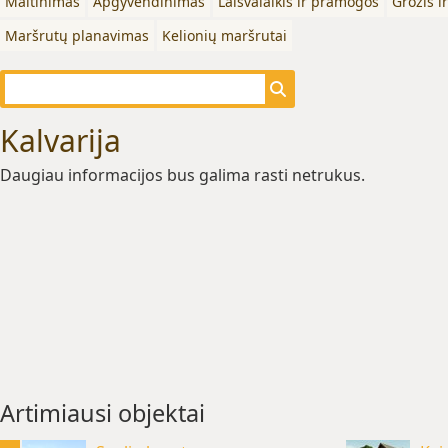
Maitinimas
Apgyvendinimas
Laisvalaikis ir pramogos
Grožis i
Maršrutų planavimas
Kelionių maršrutai
Kalvarija
Daugiau informacijos bus galima rasti netrukus.
Artimiausi objektai