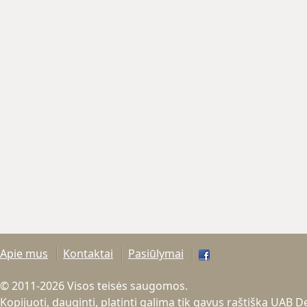
Apie mus
Kontaktai
Pasiūlymai
© 2011-2026 Visos teisės saugomos.
Kopijuoti, dauginti, platinti galima tik gavus raštišką UAB 