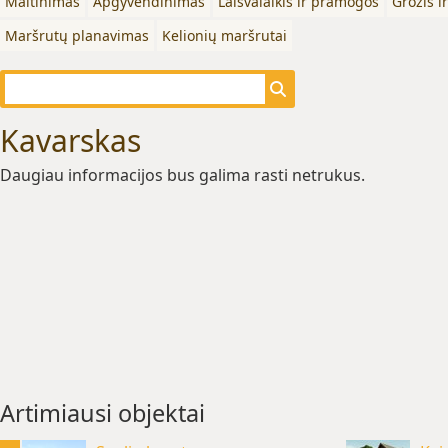
Maitinimas
Apgyvendinimas
Laisvalaikis ir pramogos
Grožis i
Maršrutų planavimas
Kelionių maršrutai
Kavarskas
Daugiau informacijos bus galima rasti netrukus.
Artimiausi objektai