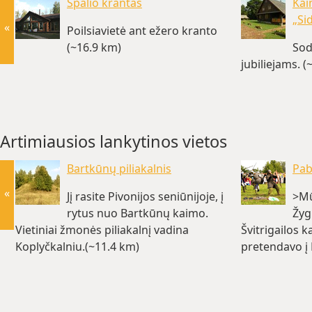
Spalio krantas
Kai
„Si
«
Poilsiavietė ant ežero kranto
(~16.9 km)
Sod
jubiliejams. (
Artimiausios lankytinos vietos
Bartkūnų piliakalnis
Pab
«
Jį rasite Pivonijos seniūnijoje, į
>Mū
rytus nuo Bartkūnų kaimo.
Žyg
Vietiniai žmonės piliakalnį vadina
Švitrigailos 
Koplyčkalniu.(~11.4 km)
pretendavo į 
sostą.(~18 k