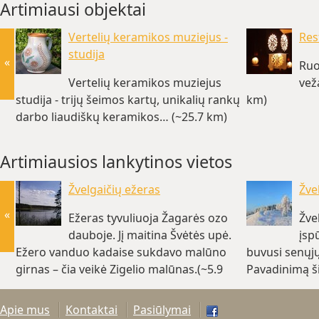
Artimiausi objektai
Vertelių keramikos muziejus -
Res
studija
«
Ruo
Vertelių keramikos muziejus
vež
studija - trijų šeimos kartų, unikalių rankų
km)
darbo liaudiškų keramikos… (~25.7 km)
Artimiausios lankytinos vietos
Žvelgaičių ežeras
Žvel
«
Ežeras tyvuliuoja Žagarės ozo
Žvel
dauboje. Jį maitina Švėtės upė.
įsp
Ežero vanduo kadaise sukdavo malūno
buvusi senųjų
girnas – čia veikė Zigelio malūnas.(~5.9
Pavadinimą ši
km)
(~6.9 km)
Apie mus
Kontaktai
Pasiūlymai