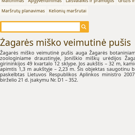
Maitinimas
Apgyvendinimas
Laisvalaikis ir pramogos
Grožis i
Maršrutų planavimas
Kelionių maršrutai
Žagarės miško veimutinė pušis
Žagarės miško veimutinė pušis auga Žagarės botaninia
zoologiniame draustinyje, Joniškio miškų urėdijos Žag
girininkijos 49 kvartalo 12 sklype. Jos aukštis – 32 m, kam
apimtis 1,3 m aukštyje – 2,23 m. Šis objektas saugotinu 
paskelbtas Lietuvos Respublikos Aplinkos ministro 200
birželio 21 d. įsakymu Nr. D1 – 352.