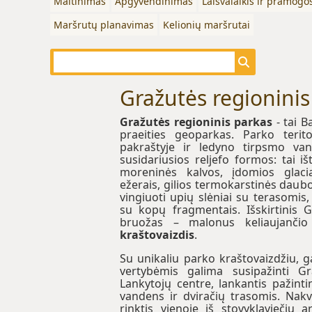
Maitinimas
Apgyvendinimas
Laisvalaikis ir pramogo
Maršrutų planavimas
Kelionių maršrutai
Gražutės regioninis
Gražutės regioninis parkas
- tai B
praeities geoparkas. Parko terito
pakraštyje ir ledyno tirpsmo va
susidariusios reljefo formos: tai iš
moreninės kalvos, įdomios glaci
ežerais, gilios termokarstinės daubos
vingiuoti upių slėniai su terasomis,
su kopų fragmentais. Išskirtinis 
bruožas – malonus keliaujanči
kraštovaizdis
.
Su unikaliu parko kraštovaizdžiu, 
vertybėmis galima susipažinti G
Lankytojų centre, lankantis pažinti
vandens ir dviračių trasomis. Nakv
rinktis vienoje iš stovyklaviečių 