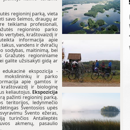
žutės regioninį parką, vieta
ėti savo šeimos, draugų ar
re teikiama profesionali,
ažutės regioninio parko
o vertybes, kraštovaizdį ir
teikta informacija apie
 takus, vandens ir dviračių
mo sodybas, maitinimą, bei
es Gražutės regioniniame
i galite užsisakyti gidą ar
 edukacinė ekspozicija -
s, mokslininkų ir parko
nformacija apie gamtos ir
kraštovaizdį ir biologinę
us keliautojus.
Ekspozicija
ą pažinti regioninį parką.
 teritorijos, ledynmečio
udėtingas Šventosios upės
svyravimu Švento ežeras,
ją turinčios Antalieptės
etuvos akmenų, pasaulio
.