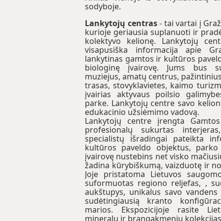
sodyboje.
Lankytojų centras
- tai vartai į Gra
kurioje geriausia suplanuoti ir prad
kolektyvo kelionę. Lankytojų cent
visapusiška informacija apie Gr
lankytinas gamtos ir kultūros paveld
biologinę įvairovę. Jums bus su
muziejus, amatų centrus, pažintinius
trasas, stovyklavietes, kaimo turiz
įvairias aktyvaus poilsio galimyb
parke. Lankytojų centre savo kelione
edukacinio užsiėmimo vadovą.
Lankytojų centre įrengta Gamtos
profesionalų sukurtas interjera
specialistų išradingai pateikta i
kultūros paveldo objektus, parko 
įvairovę nustebins net visko mačiusi
žadina kūrybiškumą, vaizduotę ir nor
Joje pristatoma Lietuvos saugomos
suformuotas regiono reljefas, , s
aukštupys, unikalus savo vandens 
sudėtingiausią kranto konfigūraci
marios. Ekspozicijoje rasite Li
mineralų ir brangakmenių kolekcijas