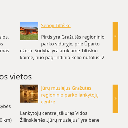
Senoji Tiltiškė
»
ios,
Pirtis yra Gražutės regioninio
os
parko viduryje, prie Ūparto
vimas
ežero. Sodyba yra atokiame Tiltiškių
apgyve
kaime, nuo pagrindinio kelio nutolusi 2
yra įs
km,… (~5.1 km)
ežerin
os vietos
Jūrų muziejus Gražutės
regioninio parko lankytojų
»
centre
usybės
Lankytojų centre įsikūręs Vidos
Aukštai
~0 km)
Žilinskienės „Jūrų muziejus“ yra bene
akmeni
labiausiai nuo vandenyno…(~0 km)