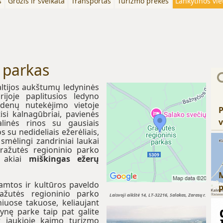
s
Grožis ir sveikata
Transportas
Turizmo prekės
Lankytinos vie
 parkas
altijos aukštumų ledyninės
rijoje paplitusios ledyno
ndenų nutekėjimo vietoje
P
tisi kalnagūbriai, pavienės
v
alinės rinos su gausiais
 su nedideliais ežerėliais,
 smėlingi zandriniai laukai
Gražutės regioninio parko
o akiai
miškingas ežerų
gamtos ir kultūros paveldo
ražutės regioninio parko
Laisvoji aikštė 14, LT-32216, Salakas, Zarasų r.
niuose takuose, keliaujant
ynę parke taip pat galite
ar jaukioje kaimo turizmo