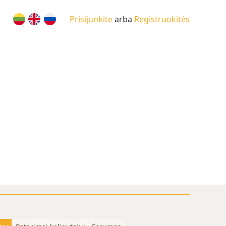
Prisijunkite
arba
Registruokitės