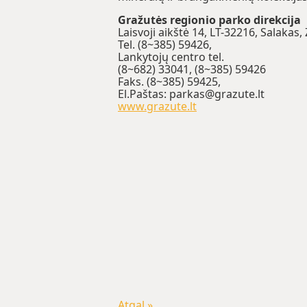
Gražutės regionio parko direkcija
Laisvoji aikštė 14, LT-32216, Salakas, 
Tel. (8~385) 59426,
Lankytojų centro tel.
(8~682) 33041, (8~385) 59426
Faks. (8~385) 59425,
El.Paštas: parkas@grazute.lt
www.grazute.lt
Atgal »