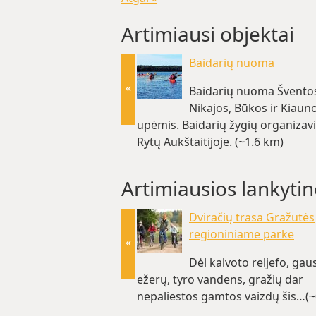
Artimiausi objektai
Baidarių nuoma
«
Baidarių nuoma Šventos
Nikajos, Būkos ir Kiaun
upėmis. Baidarių žygių organiza
Rytų Aukštaitijoje. (~1.6 km)
Artimiausios lankytin
Dviračių trasa Gražutės
regioniniame parke
«
Dėl kalvoto reljefo, ga
ežerų, tyro vandens, gražių dar
nepaliestos gamtos vaizdų šis…(