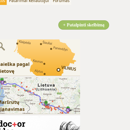
tos
Patarimai keliautojui
Forumas
+ Patalpinti skelbimą
aieška pagal
ietovę
Maršrutų
planavimas