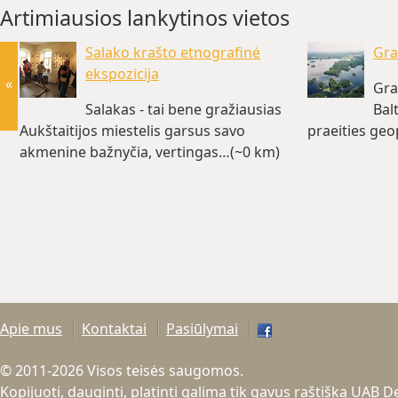
Artimiausios lankytinos vietos
Salako krašto etnografinė
Gra
ekspozicija
«
Gra
Salakas - tai bene gražiausias
Bal
Aukštaitijos miestelis garsus savo
praeities geo
akmenine bažnyčia, vertingas…(~0 km)
Apie mus
Kontaktai
Pasiūlymai
© 2011-2026 Visos teisės saugomos.
Kopijuoti, dauginti, platinti galima tik gavus raštišką UAB 