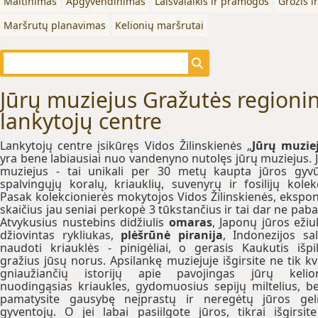
Maitinimas
Apgyvendinimas
Laisvalaikis ir pramogos
Grožis i
Maršrutų planavimas
Kelionių maršrutai
Jūrų muziejus Gražutės regioni
lankytojų centre
Lankytojų centre įsikūręs Vidos Žilinskienės „
Jūrų muzie
yra bene labiausiai nuo vandenyno nutolęs jūrų muziejus. 
muziejus - tai unikali per 30 metų kaupta jūros gyv
spalvingųjų koralų, kriauklių, suvenyrų ir fosilijų kolekc
Pasak kolekcionierės mokytojos Vidos Žilinskienės, ekspo
skaičius jau seniai perkopė 3 tūkstančius ir tai dar ne paba
Atvykusius nustebins didžiulis
omaras
, Japonų jūros ežiu
džiovintas rykliukas,
plėšrūnė piranija
, Indonezijos sa
naudoti kriauklės - pinigėliai, o gerasis Kaukutis išpi
gražius jūsų norus. Apsilankę muziejuje išgirsite ne tik k
gniaužiančių istorijų apie pavojingas jūrų kelion
nuodingąsias kriaukles, gydomuosius sepijų miltelius, be
pamatysite gausybę neįprastų ir neregėtų jūros ge
gyventojų. O jei labai pasiilgote jūros, tikrai išgirsite