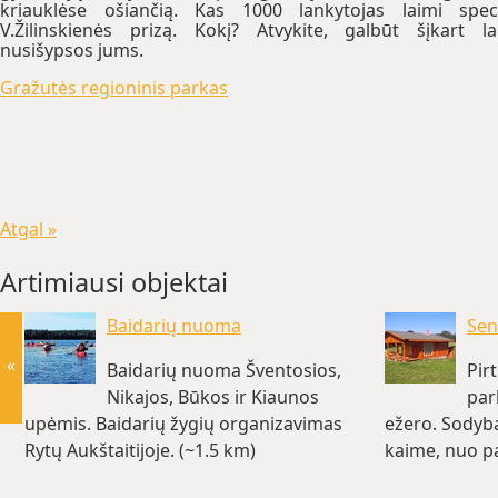
kriauklėse ošiančią. Kas 1000 lankytojas laimi spec
V.Žilinskienės prizą. Kokį? Atvykite, galbūt šįkart l
nusišypsos jums.
Gražutės regioninis parkas
Atgal »
Artimiausi objektai
Baidarių nuoma
Seno
«
Baidarių nuoma Šventosios,
Pir
Nikajos, Būkos ir Kiaunos
par
upėmis. Baidarių žygių organizavimas
ežero. Sodyba
Rytų Aukštaitijoje. (~1.5 km)
kaime, nuo pa
km,… (~5.1 k