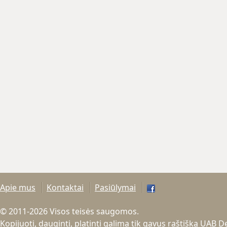
Apie mus
Kontaktai
Pasiūlymai
© 2011-2026 Visos teisės saugomos.
Kopijuoti, dauginti, platinti galima tik gavus raštišką UAB 