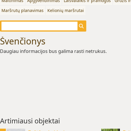
Maitinimas
Apgyvendinimas
Laisvalaikis ir pramogos
Grožis i
Maršrutų planavimas
Kelionių maršrutai
Švenčionys
Daugiau informacijos bus galima rasti netrukus.
Artimiausi objektai