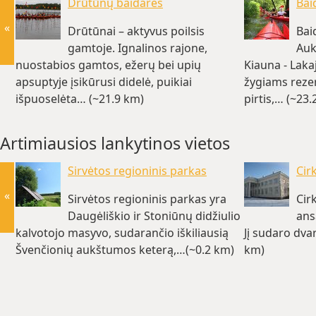
Drūtūnų baidarės
Baid
«
Drūtūnai – aktyvus poilsis
Bai
gamtoje. Ignalinos rajone,
Auk
nuostabios gamtos, ežerų bei upių
Kiauna - Laka
apsuptyje įsikūrusi didelė, puikiai
žygiams reze
išpuoselėta… (~21.9 km)
pirtis,… (~23.
Artimiausios lankytinos vietos
Sirvėtos regioninis parkas
Cir
«
Sirvėtos regioninis parkas yra
Cir
Daugėliškio ir Stoniūnų didžiulio
ans
kalvotojo masyvo, sudarančio iškiliausią
Jį sudaro dvar
Švenčionių aukštumos keterą,…(~0.2 km)
km)