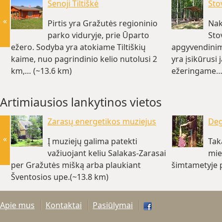
Senoji Tiltiškė
Sto
«
Pirtis yra Gražutės regioninio
Nak
parko viduryje, prie Ūparto
Sto
ežero. Sodyba yra atokiame Tiltiškių
apgyvendinim
kaime, nuo pagrindinio kelio nutolusi 2
yra įsikūrus
km,… (~13.6 km)
ežeringame… 
Artimiausios lankytinos vietos
Zarasų energetikos muziejus
Deg
«
Į muziejų galima patekti
Tak
važiuojant keliu Salakas-Zarasai
mie
per Gražutės mišką arba plaukiant
šimtametyje 
Šventosios upe.(~13.8 km)
Apie mus
Kontaktai
Pasiūlymai