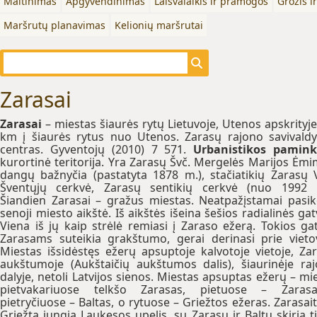
Maitinimas
Apgyvendinimas
Laisvalaikis ir pramogos
Grožis i
Maršrutų planavimas
Kelionių maršrutai
Zarasai
Zarasai
– miestas šiaurės rytų Lietuvoje, Utenos apskrityje
km į šiaurės rytus nuo Utenos. Zarasų rajono savivald
centras. Gyventojų (2010) 7 571.
Urbanistikos pamink
kurortinė teritorija. Yra Zarasų Švč. Mergelės Marijos Ėmi
dangų bažnyčia (pastatyta 1878 m.), stačiatikių Zarasų 
Šventųjų cerkvė, Zarasų sentikių cerkvė (nuo 1992 
Šiandien Zarasai – gražus miestas. Neatpažįstamai pasik
senoji miesto aikštė. Iš aikštės išeina šešios radialinės gat
Viena iš jų kaip strėlė remiasi į Zaraso ežerą. Tokios ga
Zarasams suteikia grakštumo, gerai derinasi prie vieto
Miestas išsidėstęs ežerų apsuptoje kalvotoje vietoje, Za
aukštumoje (Aukštaičių aukštumos dalis), šiaurinėje ra
dalyje, netoli Latvijos sienos. Miestas apsuptas ežerų – mi
pietvakariuose telkšo Zarasas, pietuose – Zarasai
pietryčiuose – Baltas, o rytuose – Griežtos ežeras. Zarasait
Griežta jungia Laukesos upelis, su Zarasu ir Baltu skiria til