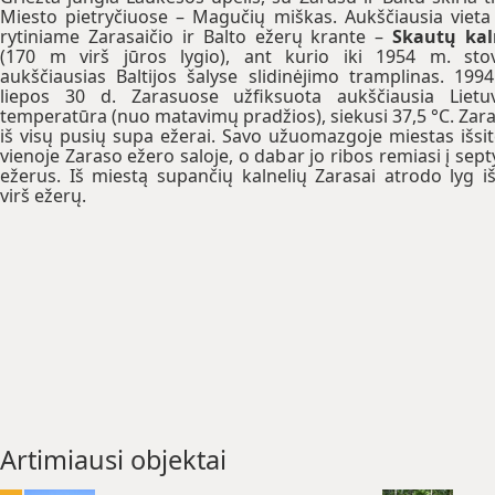
Miesto pietryčiuose – Magučių miškas. Aukščiausia vieta
rytiniame Zarasaičio ir Balto ežerų krante –
Skautų kal
(170 m virš jūros lygio), ant kurio iki 1954 m. sto
aukščiausias Baltijos šalyse slidinėjimo tramplinas. 199
liepos 30 d. Zarasuose užfiksuota aukščiausia Lietu
temperatūra (nuo matavimų pradžios), siekusi 37,5 °C. Zar
iš visų pusių supa ežerai. Savo užuomazgoje miestas išsi
vienoje Zaraso ežero saloje, o dabar jo ribos remiasi į sept
ežerus. Iš miestą supančių kalnelių Zarasai atrodo lyg iš
virš ežerų.
Artimiausi objektai